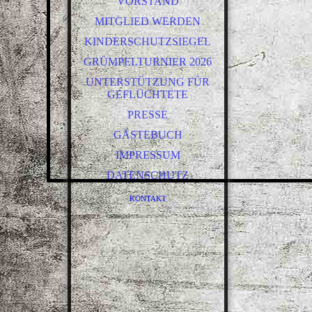
VORSTAND
HERREN
MITGLIED WERDEN
FREIZEIT
KINDERSCHUTZSIEGEL
DAMEN 2
GRÜMPELTURNIER 2026
DAMEN 1
UNTERSTÜTZUNG FÜR
JUGEND
GEFLÜCHTETE
PRESSE
GÄSTEBUCH
IMPRESSUM
DATENSCHUTZ
KONTAKT