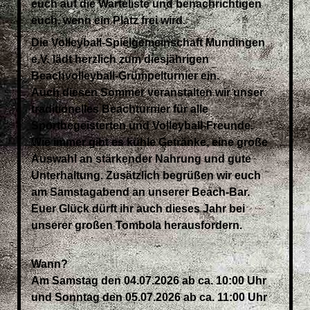
euch auf die Warteliste und benachrichtigen
euch, wenn ein Platz frei wird.
Die Volleyball-Spielgemeinschaft Mundingen
e.V. lädt herzlich zum diesjährigen
Beachvolleyball-Grümpelturnier ein.
Auch diesen Sommer veranstalten wir unser
traditionelles Beachturnier für alle
Sportbegeisterten und Volleyball-Freunde.
Wie immer gibt es kühle Getränke, eine große
Auswahl an stärkender Nahrung und gute
Unterhaltung. Zusätzlich begrüßen wir euch
am Samstagabend an unserer Beach-Bar.
Euer Glück dürft ihr auch dieses Jahr bei
unserer großen Tombola herausfordern.
Wann?
Am Samstag den 04.07.2026 ab ca. 10:00 Uhr
und Sonntag den 05.07.2026 ab ca. 11:00 Uhr