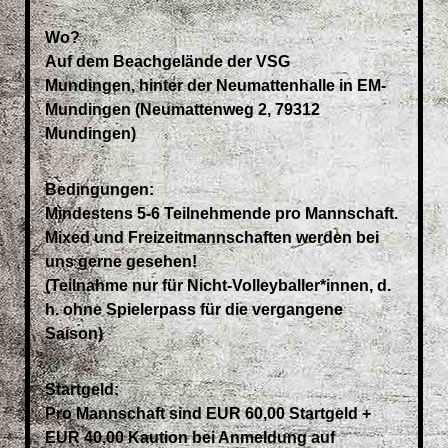
Wo?
Auf dem Beachgelände der VSG
Mundingen, hinter der Neumattenhalle in EM-
Mundingen (Neumattenweg 2, 79312
Mundingen)
Bedingungen:
Mindestens 5-6 Teilnehmende pro Mannschaft.
Mixed und Freizeitmannschaften werden bei
uns gerne gesehen!
(Teilnahme nur für Nicht-Volleyballer*innen, d.
h. ohne Spielerpass für die vergangene
Saison)
Startgeld:
Pro Mannschaft sind EUR 60,00 Startgeld +
EUR 40,00 Kaution bei Anmeldung auf