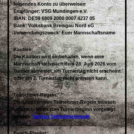
folgendes Konto zu überweisen
Empfänger: VSG Mundingen e.V.
IBAN: DE59 6809 2000 0007 4237 05
Bank: Volksbank Breisgau Nord eG
Verwendungszweck: Euer Mannschaftsname
Kaution:
Die Kaution wird einbehalten, wenn eine
Mannschaft sich nach dem 28. Juni 2026 vom
Turnier abmeldet, am Turniertag nicht erscheint
oder am 2. Turniertag nicht antreten kann.
Teilnehmer-Regeln:
Die angehängten Teilnehmer-Regeln müssen
unterschrieben zum Turnierbeginn vorgelegt
werden:
Vertrag Teilnehmerregeln
Beach-Playlist: