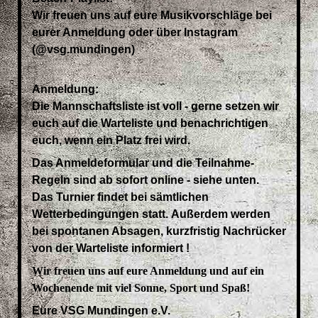
Wir freuen uns auf eure Musikvorschläge bei
eurer Anmeldung oder über Instagram
(@vsg.mundingen)
Anmeldung:
Die Mannschaftsliste ist voll - gerne setzen wir
euch auf die Warteliste und benachrichtigen
euch, wenn ein Platz frei wird.
Das Anmeldeformular und die Teilnahme-
Regeln sind ab sofort online - siehe unten.
Das Turnier findet bei sämtlichen
Wetterbedingungen statt. Außerdem werden
bei spontanen Absagen, kurzfristig Nachrücker
von der Warteliste informiert !
Wir freuen uns auf eure Anmeldung und auf ein
Wochenende mit viel Sonne, Sport und Spaß!
Eure VSG Mundingen e.V.